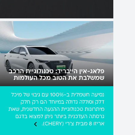
פלאג-אין הייבריד: טכנולוגיית הרכב
שמשלבת את הטוב מכל העולמות
נסיעה חשמלית ב-100% עם גיבוי של מיכל
דלק וסוללה גדולה במיוחד הם רק חלק
מיתרונות טכנולוגיית ההנעה החדשנית, שאת
גרסתה העדכנית ביותר ניתן למצוא בדגם
אריזו 8 מבית צ'רי (CHERY).